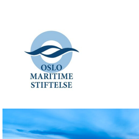
Hopp
til
innhold