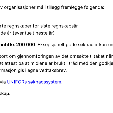
organisasjoner må i tillegg fremlegge følgende:
rte regnskaper for siste regnskapsår
de år (eventuelt neste år)
inntil kr. 200 000
. Eksepsjonelt gode søknader kan unn
rt om gjennomføringen av det omsøkte tiltaket når de
t attest på at midlene er brukt i tråd med den godkj
ormasjon gis i egne vedtaksbrev.
 via
UNIFORs søknadssystem
.
lskap.