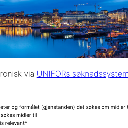
ronisk via
UNIFORs søknadssyste
eter og formålet (gjenstanden) det søkes om midler t
søkes midler til
is relevant*