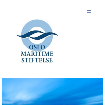
Hopp
til
innhold