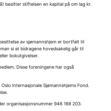
 besitter stiftelsen en kapital på om lag kr.
besittelse av sjømannshjem er bortfalt til
n man si at bidragene hovedsakelig går til
ller bokutgivelser.
medlem. Disse foreningene har også
il Oslo Internasjonale Sjømannshjems Fond.
lse.
 under organisasjonsnummer 946
168 203.