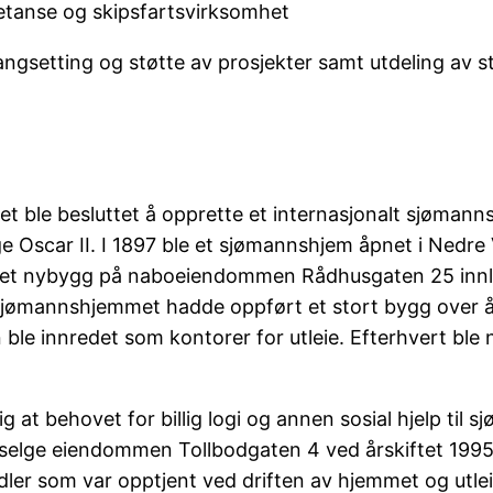
etanse og skipsfartsvirksomhet
angsetting og støtte av prosjekter samt utdeling av s
det ble besluttet å opprette et internasjonalt sjømann
e Oscar II. I 1897 ble et sjømannshjem åpnet i Nedre 
le et nybygg på naboeiendommen Rådhusgaten 25 inn
 sjømannshjemmet hadde oppført et stort bygg over åt
 ble innredet som kontorer for utleie. Efterhvert ble 
ig at behovet for billig logi og annen sosial hjelp til
 selge eiendommen Tollbodgaten 4 ved årskiftet 1995/
idler som var opptjent ved driften av hjemmet og utlei