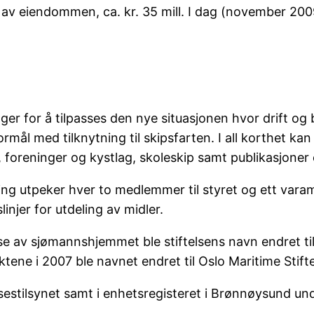
av eiendommen, ca. kr. 35 mill. I dag (november 2009)
nger for å tilpasses den nye situasjonen hvor drift og 
formål med tilknytning til skipsfarten. I all korthet ka
 foreninger og kystlag, skoleskip samt publikasjoner e
ng utpeker hver to medlemmer til styret og ett vara
injer for utdeling av midler.
se av sjømannshjemmet ble stiftelsens navn endret t
tene i 2007 ble navnet endret til Oslo Maritime Stifte
ftelsestilsynet samt i enhetsregisteret i Brønnøysund