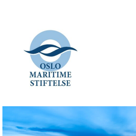
Hopp
til
innhold