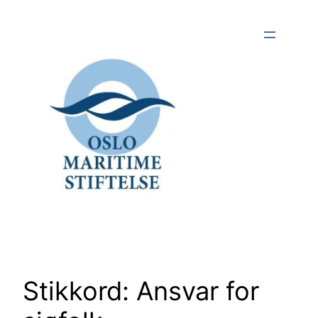
Hopp
til
innhold
Stikkord:
Ansvar for