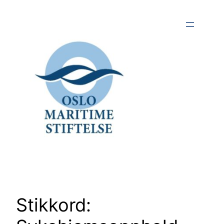
Hopp
til
innhold
Stikkord: