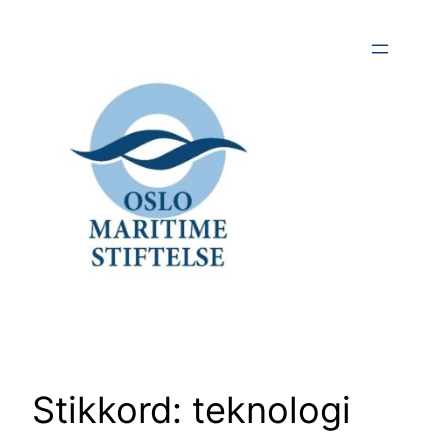
Hopp
til
innhold
Stikkord:
teknologi